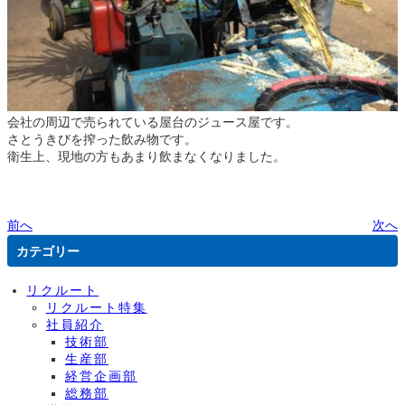
会社の周辺で売られている屋台のジュース屋です。
さとうきびを搾った飲み物です。
衛生上、現地の方もあまり飲まなくなりました。
前へ
次へ
カテゴリー
リクルート
リクルート特集
社員紹介
技術部
生産部
経営企画部
総務部