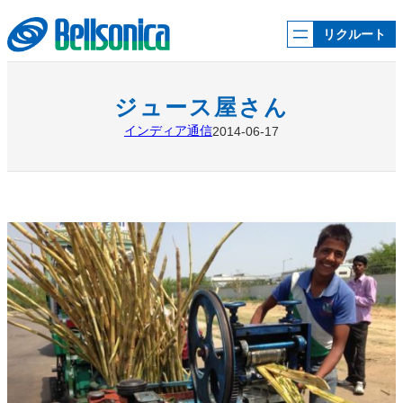
内
容
リクルート
を
ス
キ
ッ
ジュース屋さん
プ
インディア通信
2014-06-17