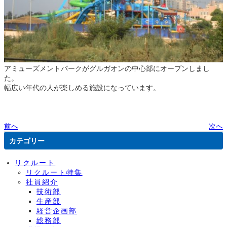
アミューズメントパークがグルガオンの中心部にオープンしまし
た。
幅広い年代の人が楽しめる施設になっています。
前へ
次へ
カテゴリー
リクルート
リクルート特集
社員紹介
技術部
生産部
経営企画部
総務部