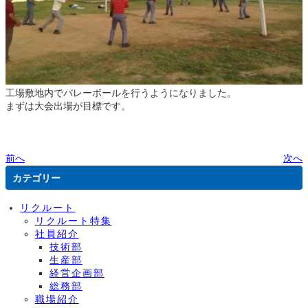
工場敷地内でバレーボールを行うようになりました。
まずは大会出場が目標です。
前へ
次へ
カテゴリー
リクルート
リクルート特集
社員紹介
技術部
生産部
経営企画部
総務部
職場紹介