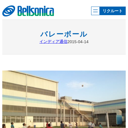
内
容
リクルート
を
ス
キ
ッ
バレーボール
プ
インディア通信
2015-04-14