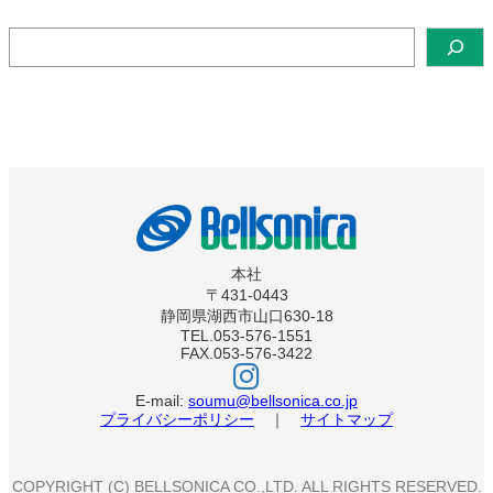
検
索
本社
〒431-0443
静岡県湖西市山口630-18
TEL.053-576-1551
FAX.053-576-3422
ベ
ル
ソ
E-mail:
soumu@bellsonica.co.jp
ニ
プライバシーポリシー
｜
サイトマップ
カ
イ
ン
ス
COPYRIGHT (C) BELLSONICA CO.,LTD. ALL RIGHTS RESERVED.
タ