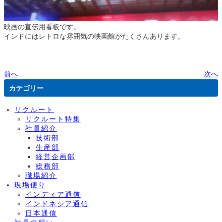
映画の宣伝用看板です。
インドにはレトロな雰囲気の映画館がたくさんあります。
前へ
次へ
カテゴリー
リクルート
リクルート特集
社員紹介
技術部
生産部
経営企画部
総務部
職場紹介
現場便り
インディア通信
インドネシア通信
日本通信