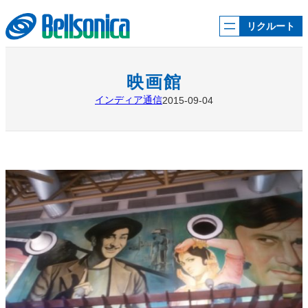
内
容
リクルート
を
ス
キ
ッ
映画館
プ
インディア通信
2015-09-04