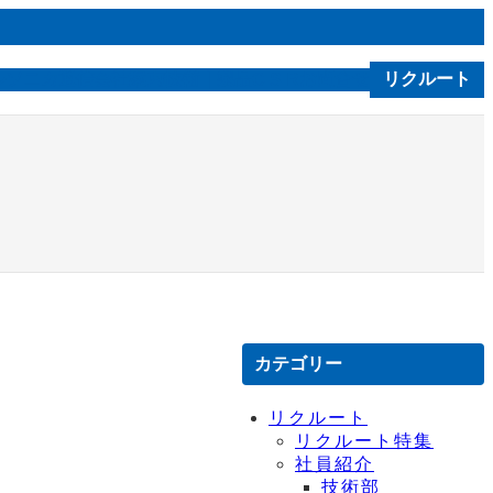
ルソニカ通信
会社案内
技術｜製品
お問合せ
リクルート
C S R
カテゴリー
リクルート
リクルート特集
社員紹介
技術部