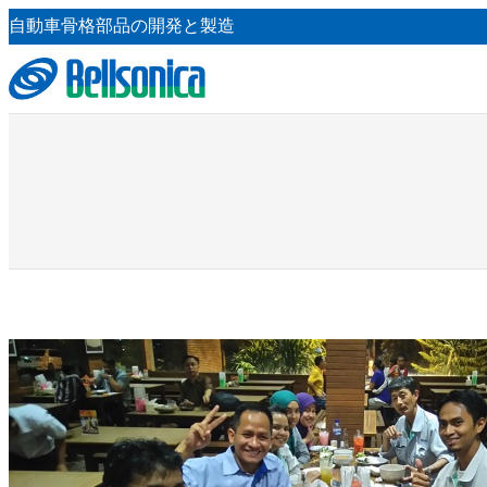
内
自動車骨格部品の開発と製造
容
を
ス
キ
ッ
プ