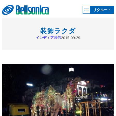
内
容
リクルート
を
ス
キ
ッ
装飾ラクダ
プ
インディア通信
2015-09-29