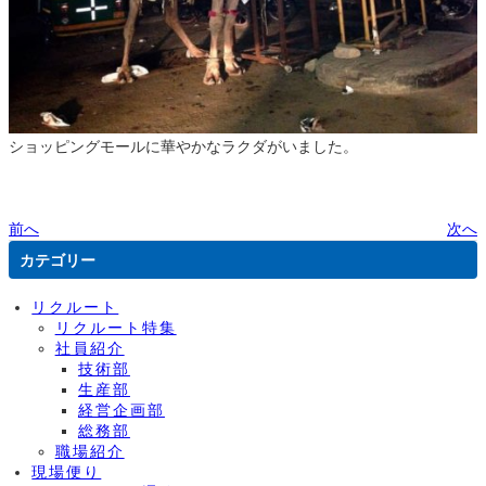
ショッピングモールに華やかなラクダがいました。
前へ
次へ
カテゴリー
リクルート
リクルート特集
社員紹介
技術部
生産部
経営企画部
総務部
職場紹介
現場便り