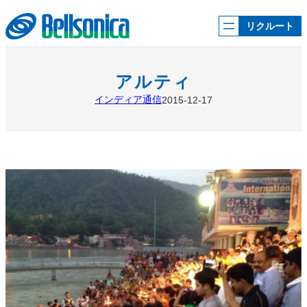
内
容
リクルート
を
ス
キ
ッ
アルティ
プ
インディア通信
2015-12-17