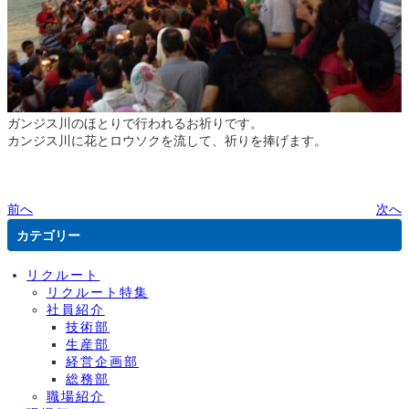
ガンジス川のほとりで行われるお祈りです。
カンジス川に花とロウソクを流して、祈りを捧げます。
前へ
次へ
カテゴリー
リクルート
リクルート特集
社員紹介
技術部
生産部
経営企画部
総務部
職場紹介