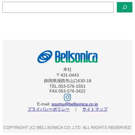
検
索
本社
〒431-0443
静岡県湖西市山口630-18
TEL.053-576-1551
FAX.053-576-3422
ベ
ル
ソ
E-mail:
soumu@bellsonica.co.jp
ニ
プライバシーポリシー
｜
サイトマップ
カ
イ
ン
ス
COPYRIGHT (C) BELLSONICA CO.,LTD. ALL RIGHTS RESERVED.
タ
グ