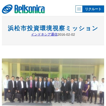
内
容
リクルート
を
ス
キ
ッ
浜松市投資環境視察ミッション
プ
インドネシア通信
2016-02-02