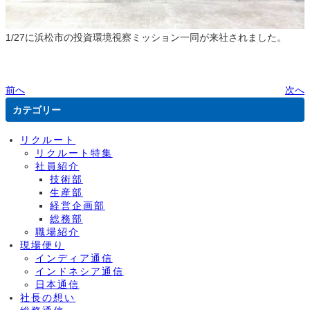
1/27に浜松市の投資環境視察ミッション一同が来社されました。
前へ
次へ
カテゴリー
リクルート
リクルート特集
社員紹介
技術部
生産部
経営企画部
総務部
職場紹介
現場便り
インディア通信
インドネシア通信
日本通信
社長の想い