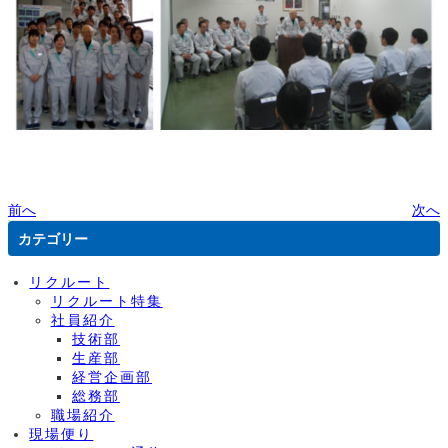
前へ
次へ
カテゴリー
リクルート
リクルート特集
社員紹介
技術部
生産部
経営企画部
総務部
職場紹介
現場便り