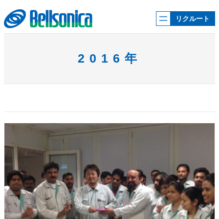
内
容
リクルート
を
ス
キ
ッ
2016年
プ