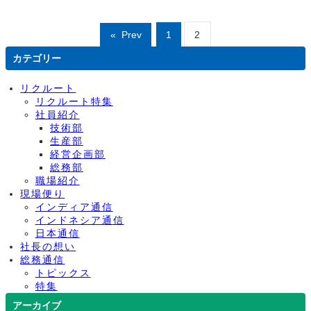
«
Prev
1
2
カテゴリー
リクルート
リクルート特集
社員紹介
技術部
生産部
経営企画部
総務部
職場紹介
現場便り
インディア通信
インドネシア通信
日本通信
社長の想い
総務通信
トピックス
特集
アーカイブ