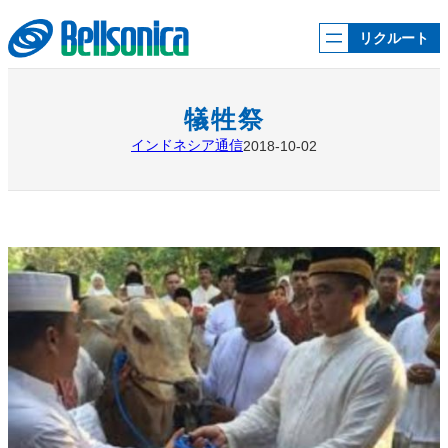
内
容
リクルート
を
ス
キ
ッ
犠牲祭
プ
インドネシア通信
2018-10-02