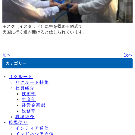
モスク（イスタッド）に牛を収める儀式で
天国に行く道が開けると信じられています。
前へ
次へ
カテゴリー
リクルート
リクルート特集
社員紹介
技術部
生産部
経営企画部
総務部
職場紹介
現場便り
インディア通信
インドネシア通信