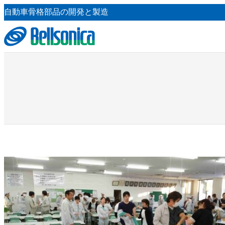
内
自動車骨格部品の開発と製造
容
を
ス
キ
ッ
プ