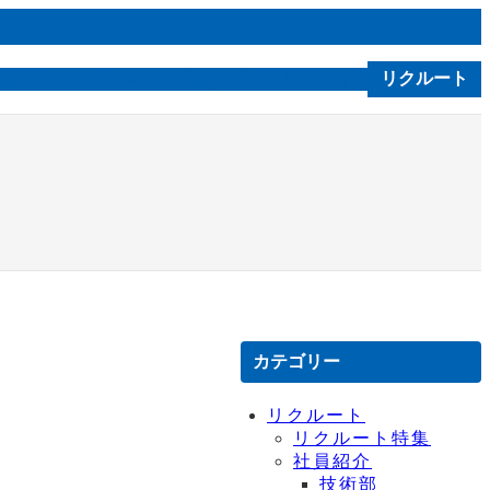
ルソニカ通信
会社案内
技術｜製品
お問合せ
リクルート
C S R
カテゴリー
リクルート
リクルート特集
社員紹介
技術部