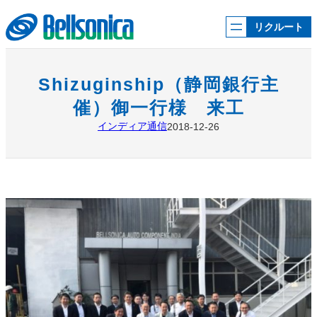
内
容
リクルート
を
ス
キ
ッ
Shizuginship（静岡銀行主
プ
催）御一行様 来工
インディア通信
2018-12-26