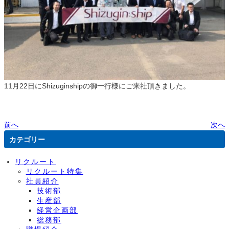
11月22日にShizuginshipの御一行様にご来社頂きました。
前へ
次へ
カテゴリー
リクルート
リクルート特集
社員紹介
技術部
生産部
経営企画部
総務部