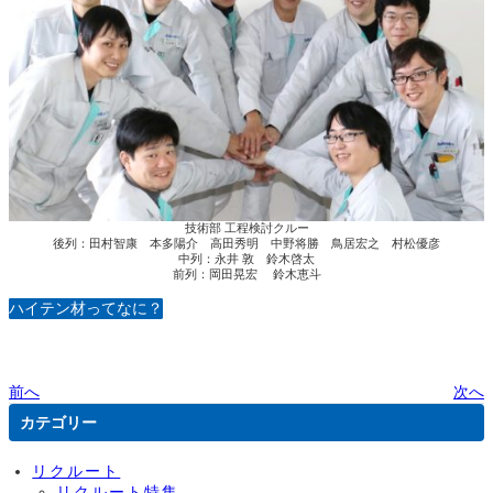
技術部 工程検討クルー
後列：田村智康 本多陽介 高田秀明 中野将勝 鳥居宏之 村松優彦
中列：永井 敦 鈴木啓太
前列：岡田晃宏 鈴木恵斗
ハイテン材ってなに？
前へ
次へ
カテゴリー
リクルート
リクルート特集