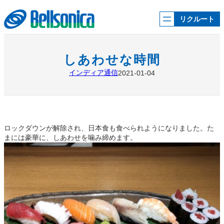
内
容
リクルート
を
ス
キ
ッ
しあわせな時間
プ
インディア通信
2021-01-04
ロックダウンが解除され、日本食も食べられようになりました。た
まには豪華に、しあわせを噛み締めます。