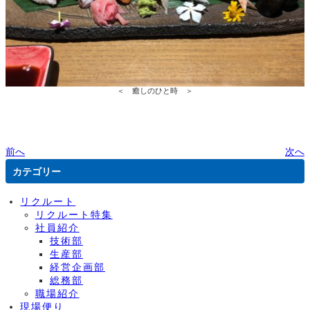
＜ 癒しのひと時 ＞
前へ
次へ
カテゴリー
リクルート
リクルート特集
社員紹介
技術部
生産部
経営企画部
総務部
職場紹介
現場便り