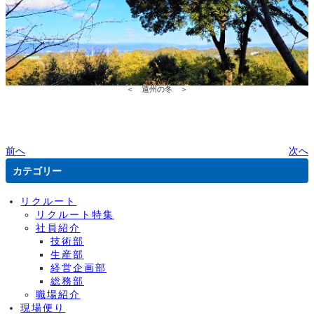
＜ 遠州の冬 ＞
前へ
次へ
カテゴリー
リクルート
リクルート特集
社員紹介
技術部
生産部
経営企画部
総務部
職場紹介
現場便り