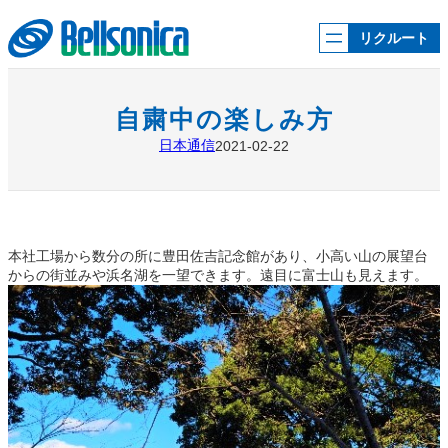
内
容
リクルート
を
ス
キ
ッ
自粛中の楽しみ方
プ
日本通信
2021-02-22
本社工場から数分の所に豊田佐吉記念館があり、小高い山の展望台
からの街並みや浜名湖を一望できます。遠目に富士山も見えます。