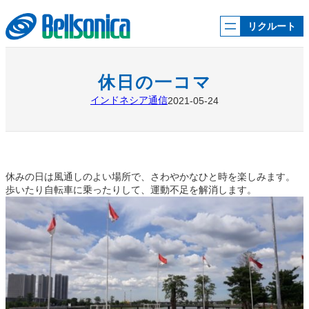
内
容
リクルート
を
ス
キ
ッ
休日の一コマ
プ
インドネシア通信
2021-05-24
休みの日は風通しのよい場所で、さわやかなひと時を楽しみます。
歩いたり自転車に乗ったりして、運動不足を解消します。