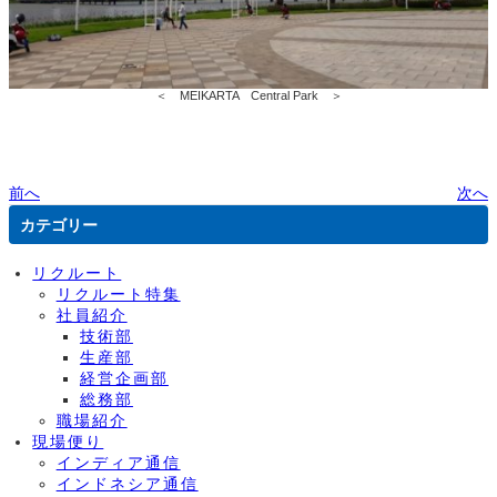
＜ MEIKARTA Central Park ＞
前へ
次へ
カテゴリー
リクルート
リクルート特集
社員紹介
技術部
生産部
経営企画部
総務部
職場紹介
現場便り
インディア通信
インドネシア通信