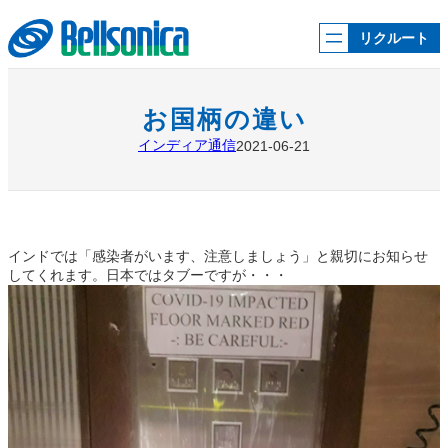
内
容
リクルート
を
ス
キ
ッ
お国柄の違い
プ
インディア通信
2021-06-21
インドでは「感染者がいます、注意しましょう」と親切にお知らせ
してくれます。日本ではタブーですが・・・