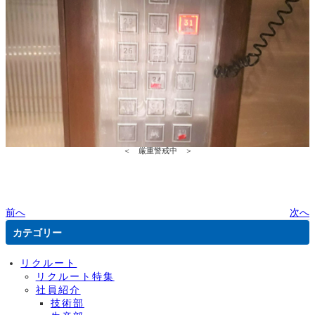
＜ 厳重警戒中 ＞
前へ
次へ
カテゴリー
リクルート
リクルート特集
社員紹介
技術部