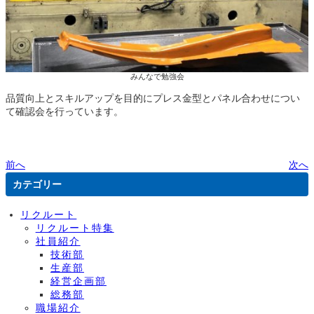
みんなで勉強会
品質向上とスキルアップを目的にプレス金型とパネル合わせについ
て確認会を行っています。
前へ
次へ
カテゴリー
リクルート
リクルート特集
社員紹介
技術部
生産部
経営企画部
総務部
職場紹介