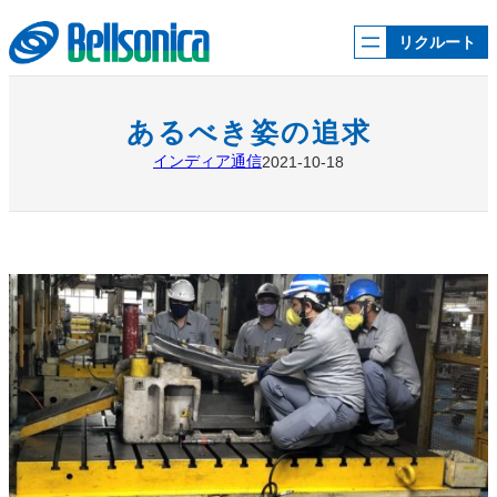
内
容
リクルート
を
ス
キ
ッ
あるべき姿の追求
プ
インディア通信
2021-10-18