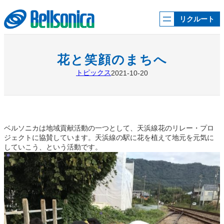
内
容
リクルート
を
ス
キ
ッ
花と笑顔のまちへ
プ
トピックス
2021-10-20
ベルソニカは地域貢献活動の一つとして、天浜線花のリレー・プロ
ジェクトに協賛しています。天浜線の駅に花を植えて地元を元気に
していこう、という活動です。