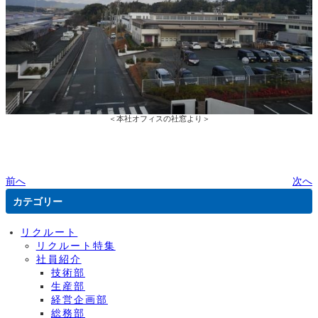
＜本社オフィスの社窓より＞
前へ
次へ
カテゴリー
リクルート
リクルート特集
社員紹介
技術部
生産部
経営企画部
総務部