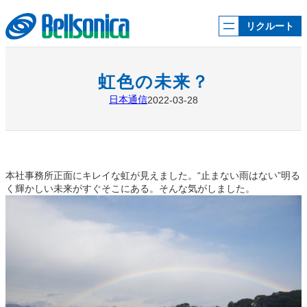
内
容
リクルート
を
ス
キ
ッ
虹色の未来？
プ
日本通信
2022-03-28
本社事務所正面にキレイな虹が見えました。“止まない雨はない”明る
く輝かしい未来がすぐそこにある。そんな気がしました。