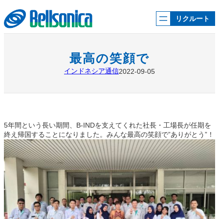
内
容
リクルート
を
ス
キ
ッ
最高の笑顔で
プ
インドネシア通信
2022-09-05
5年間という長い期間、B-INDを支えてくれた社長・工場長が任期を
終え帰国することになりました。みんな最高の笑顔で”ありがとう”！