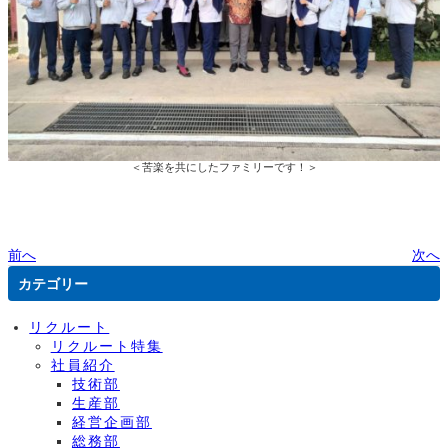
＜苦楽を共にしたファミリーです！＞
前へ
次へ
カテゴリー
リクルート
リクルート特集
社員紹介
技術部
生産部
経営企画部
総務部