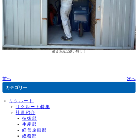
備えあれば憂い無し！
前へ
次へ
カテゴリー
リクルート
リクルート特集
社員紹介
技術部
生産部
経営企画部
総務部