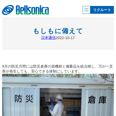
内
容
リクルート
を
ス
キ
ッ
もしもに備えて
プ
日本通信
2022-10-17
9月の防災月間には防災倉庫の資機材と備蓄品を総点検し、万が一災
害が発生しても、安心できる体制にしています。