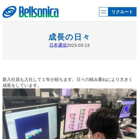
内
容
リクルート
を
ス
キ
ッ
成長の日々
プ
日本通信
2023-03-13
新入社員も入社して１年が経ちます。日々の積み重ねにより大きく
成長をしています。