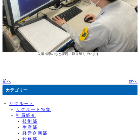
先輩指導のもと課題に取り組んでいます。
前へ
次へ
カテゴリー
リクルート
リクルート特集
社員紹介
技術部
生産部
経営企画部
総務部