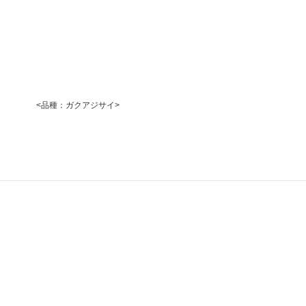
<品種：ガクアジサイ>