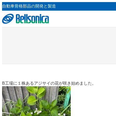
内
自動車骨格部品の開発と製造
容
を
ス
キ
ッ
プ
B工場に１株あるアジサイの花が咲き始めました。