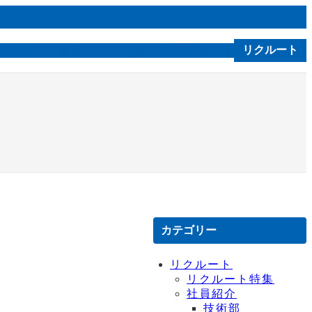
ルソニカ通信
会社案内
技術｜製品
お問合せ
リクルート
C S R
カテゴリー
リクルート
リクルート特集
社員紹介
技術部