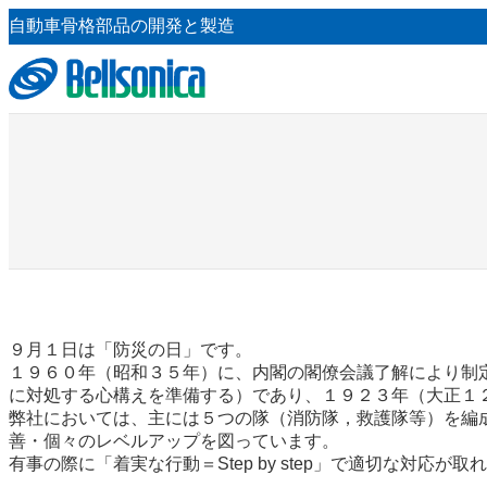
内
自動車骨格部品の開発と製造
容
を
ス
キ
ッ
プ
９月１日は「防災の日」です。
１９６０年（昭和３５年）に、内閣の閣僚会議了解により制
に対処する心構えを準備する）であり、１９２３年（大正１
弊社においては、主には５つの隊（消防隊，救護隊等）を編
善・個々のレベルアップを図っています。
有事の際に「着実な行動＝Step by step」で適切な対