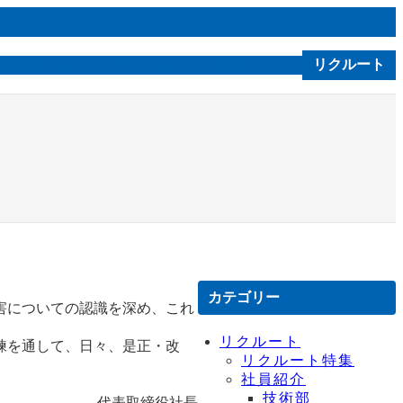
ルソニカ通信
会社案内
技術｜製品
お問合せ
リクルート
C S R
カテゴリー
害についての認識を深め、これ
リクルート
練を通して、日々、是正・改
リクルート特集
社員紹介
技術部
代表取締役社長