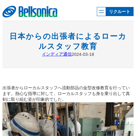
内
容
リクルート
を
ス
キ
ッ
日本からの出張者によるローカ
プ
ルスタッフ教育
インディア通信
2024-03-18
出張者からローカルスタッフへ流動部品の金型改修教育を行ってい
ます。熱心な指導に対して、ローカルスタッフも身を乗り出して真
剣に取り組む姿が印象的でした。