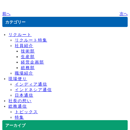
前へ
次へ
カテゴリー
リクルート
リクルート特集
社員紹介
技術部
生産部
経営企画部
総務部
職場紹介
現場便り
インディア通信
インドネシア通信
日本通信
社長の想い
総務通信
トピックス
特集
アーカイブ