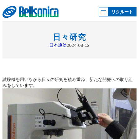
内
容
リクルート
を
ス
キ
ッ
日々研究
プ
日本通信
2024-08-12
試験機を用いながら日々の研究を積み重ね、新たな開発への取り組
みをしています。