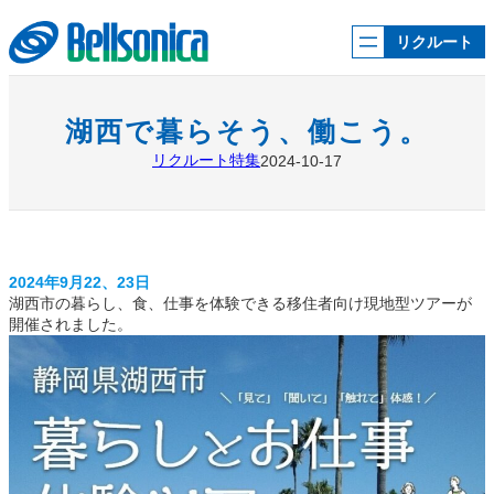
内
容
リクルート
を
ス
キ
ッ
湖西で暮らそう、働こう。
プ
リクルート特集
2024-10-17
2024年9月22、23日
湖西市の暮らし、食、仕事を体験できる移住者向け現地型ツアーが
開催されました。