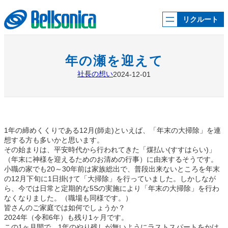
内
容
リクルート
を
ス
キ
ッ
年の瀬を迎えて
プ
社長の想い
2024-12-01
1年の締めくくりである12月(師走)といえば、「年末の大掃除」を連
想する方も多いかと思います。
その始まりは、平安時代から行われてきた「煤払い(すすはらい)」
（年末に神様を迎えるためのお清めの行事）に由来するそうです。
小職の家でも20～30年前は家族総出で、普段出来ないところを年末
の12月下旬に1日掛けて「大掃除」を行っていました。しかしなが
ら、今では日常と定期的な5Sの実施により「年末の大掃除」を行わ
なくなりました。（職場も同様です。）
皆さんのご家庭では如何でしょうか？
2024年（令和6年）も残り1ヶ月です。
この1ヶ月間で、1年のやり残しが無いようにラストスパートをかけ