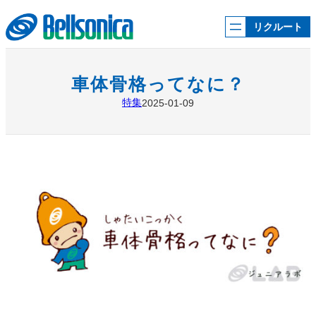
内
容
リクルート
を
ス
キ
ッ
車体骨格ってなに？
プ
特集
2025-01-09