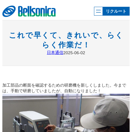
内
容
リクルート
を
ス
キ
ッ
これで早くて、きれいで、らく
プ
らく作業だ！
日本通信
2025-06-02
加工部品の断面を確認するための研磨機を新しくしました。今まで
は、手動で研磨していましたが、自動になりました！