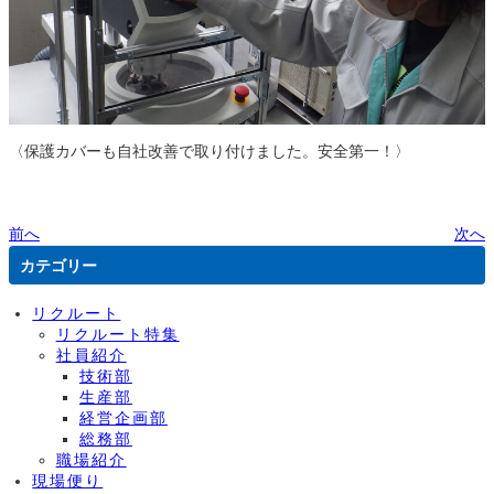
〈保護カバーも自社改善で取り付けました。安全第一！〉
前へ
次へ
カテゴリー
リクルート
リクルート特集
社員紹介
技術部
生産部
経営企画部
総務部
職場紹介
現場便り