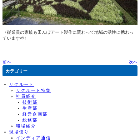
〈従業員の家族も田んぼアート製作に関わって地域の活性に携わっ
ています🌱〉
前へ
次へ
カテゴリー
リクルート
リクルート特集
社員紹介
技術部
生産部
経営企画部
総務部
職場紹介
現場便り
インディア通信