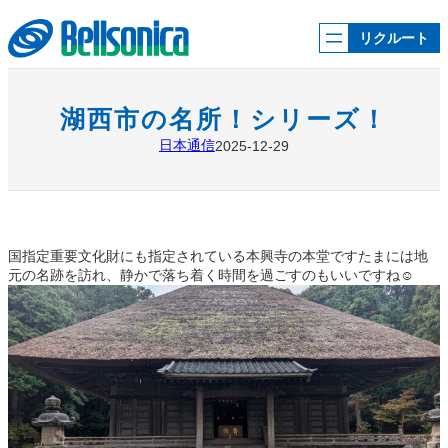
内
容
リクルート
を
ス
キ
ッ
湖西市の名所！シリーズ！
プ
日本通信
2025-12-29
国指定重要文化財にも指定されている本興寺の本堂ですたまには地
元の名跡を訪れ、静かで落ち着く時間を過ごすのもいいですね☺