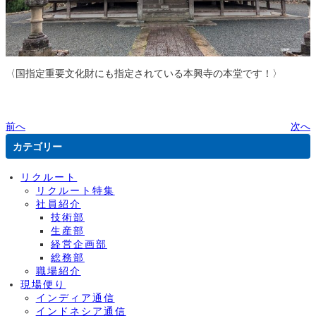
〈国指定重要文化財にも指定されている本興寺の本堂です！〉
前へ
次へ
カテゴリー
リクルート
リクルート特集
社員紹介
技術部
生産部
経営企画部
総務部
職場紹介
現場便り
インディア通信
インドネシア通信