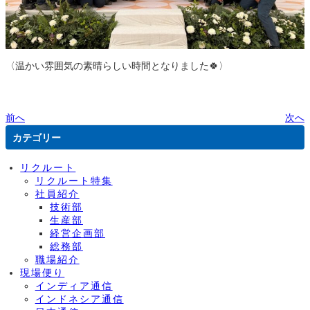
〈温かい雰囲気の素晴らしい時間となりました🍀〉
前へ
次へ
カテゴリー
リクルート
リクルート特集
社員紹介
技術部
生産部
経営企画部
総務部
職場紹介
現場便り
インディア通信
インドネシア通信