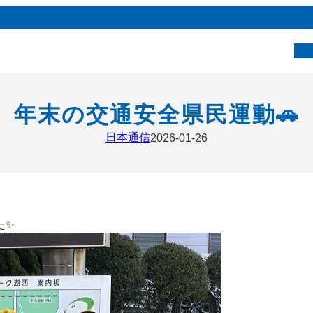
ベ
年末の交通安全県民運動🚗
日本通信
2026-01-26
た✨