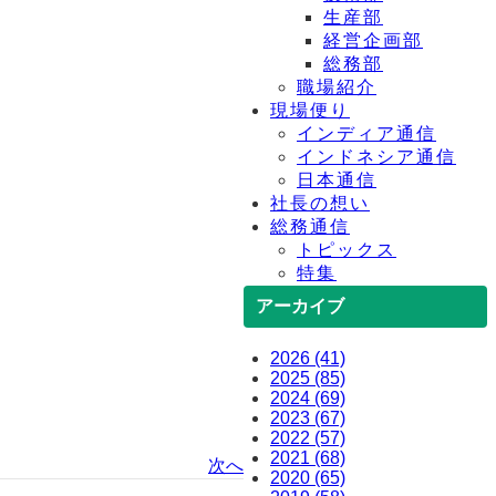
生産部
経営企画部
総務部
職場紹介
現場便り
インディア通信
インドネシア通信
日本通信
社長の想い
総務通信
トピックス
特集
アーカイブ
2026 (41)
2025 (85)
2024 (69)
2023 (67)
2022 (57)
2021 (68)
次へ
2020 (65)