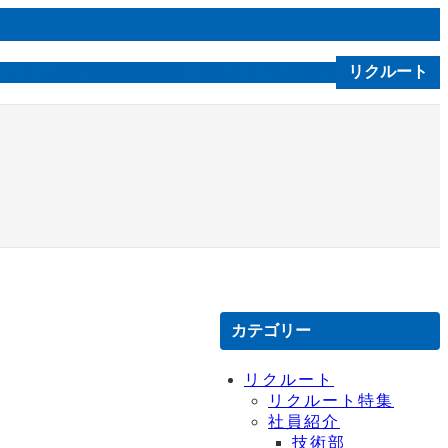
ルソニカ通信
会社案内
技術｜製品
お問合せ
リクルート
C S R
カテゴリー
リクルート
リクルート特集
社員紹介
技術部