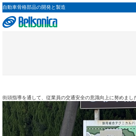
内
自動車骨格部品の開発と製造
容
を
ス
キ
ッ
プ
街頭指導を通して、従業員の交通安全の意識向上に努めまし