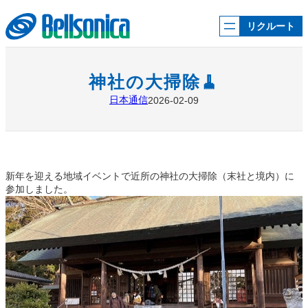
内
容
リクルート
を
ス
キ
ッ
神社の大掃除🧹
プ
日本通信
2026-02-09
新年を迎える地域イベントで近所の神社の大掃除（末社と境内）に
参加しました。