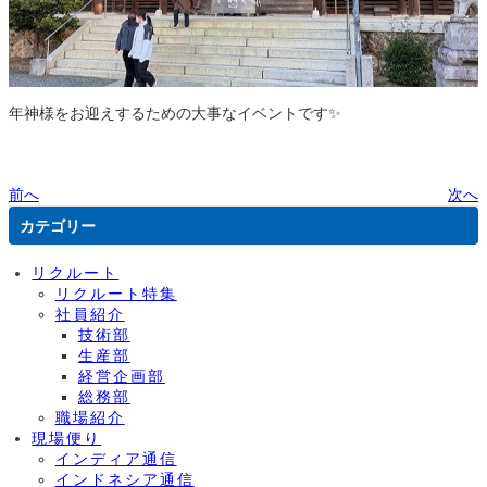
年神様をお迎えするための大事なイベントです✨
前へ
次へ
カテゴリー
リクルート
リクルート特集
社員紹介
技術部
生産部
経営企画部
総務部
職場紹介
現場便り
インディア通信
インドネシア通信