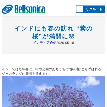
内
容
リクルート
を
ス
キ
ッ
インドにも春の訪れ “紫の
プ
桜”が満開に🌸
インディア通信
2026-05-18
インドでは毎年春に、街や公園のあちこちで“紫の桜”とも呼ばれる
ジャカランダが満開を迎えます。