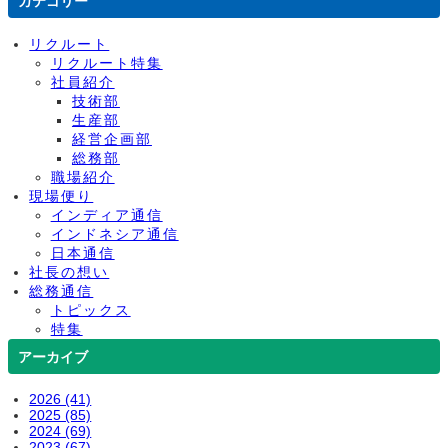
カテゴリー
リクルート
リクルート特集
社員紹介
技術部
生産部
経営企画部
総務部
職場紹介
現場便り
インディア通信
インドネシア通信
日本通信
社長の想い
総務通信
トピックス
特集
アーカイブ
2026 (41)
2025 (85)
2024 (69)
2023 (67)