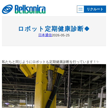
内
容
リクルート
を
ス
キ
ッ
ロボット定期健康診断🍀
プ
日本通信
2026-05-25
私たちと同じようにロボットも定期健康診断を行っています！✨