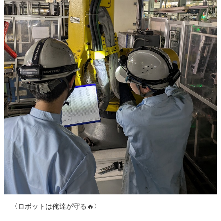
〈ロボットは俺達が守る🔥〉