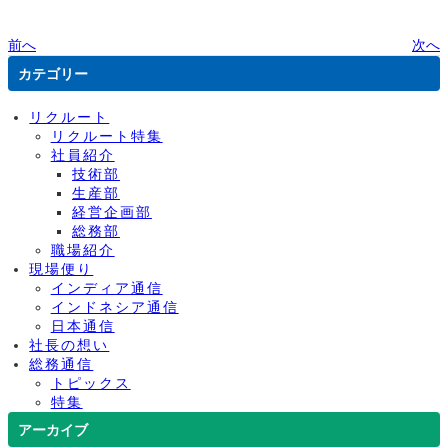
前へ
次へ
カテゴリー
リクルート
リクルート特集
社員紹介
技術部
生産部
経営企画部
総務部
職場紹介
現場便り
インディア通信
インドネシア通信
日本通信
社長の想い
総務通信
トピックス
特集
アーカイブ