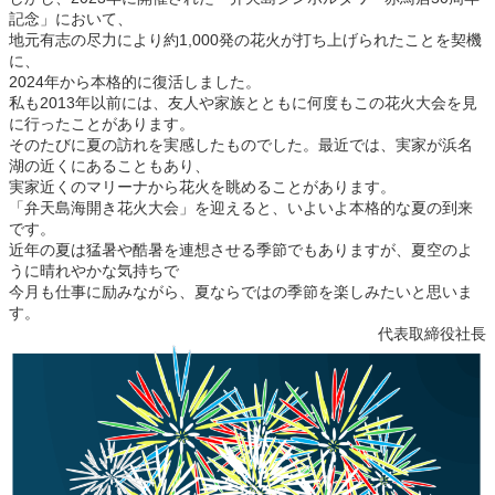
記念」において、
地元有志の尽力により約1,000発の花火が打ち上げられたことを契機
に、
2024年から本格的に復活しました。
私も2013年以前には、友人や家族とともに何度もこの花火大会を見
に行ったことがあります。
そのたびに夏の訪れを実感したものでした。最近では、実家が浜名
湖の近くにあることもあり、
実家近くのマリーナから花火を眺めることがあります。
「弁天島海開き花火大会」を迎えると、いよいよ本格的な夏の到来
です。
近年の夏は猛暑や酷暑を連想させる季節でもありますが、夏空のよ
うに晴れやかな気持ちで
今月も仕事に励みながら、夏ならではの季節を楽しみたいと思いま
す。
代表取締役社長