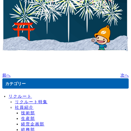
前へ
次へ
カテゴリー
リクルート
リクルート特集
社員紹介
技術部
生産部
経営企画部
総務部