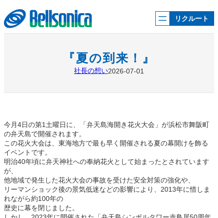
内
容
リクルート
を
ス
キ
ッ
『夏の到来！』
プ
社長の想い
2026-07-01
今月4日の第1土曜日に、「弁天島海開き花火大会」が浜松市舞阪町
の弁天島で開催されます。
この花火大会は、東海地方で最も早く開催される夏の幕開けを飾る
イベントです。
明治40年頃に弁天神社への奉納花火として始まったとされています
が、
他地域で発生した花火大会の事故を受けた安全対策の強化や、
リーマンショック後の景気低迷などの影響により、2013年に惜しま
れながら約100年の
歴史に幕を閉じました。
しかし、2023年に開催された「弁天島シンボルタワー赤鳥居50周年