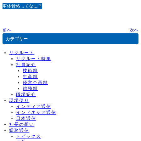
車体骨格ってなに？
前へ
次へ
カテゴリー
リクルート
リクルート特集
社員紹介
技術部
生産部
経営企画部
総務部
職場紹介
現場便り
インディア通信
インドネシア通信
日本通信
社長の想い
総務通信
トピックス