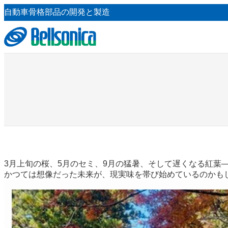
内
自動車骨格部品の開発と製造
容
を
ス
キ
ッ
プ
3月上旬の桜、5月のセミ、9月の猛暑、そして遅くなる紅葉
かつては想像だった未来が、現実味を帯び始めているのかも