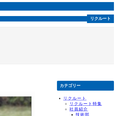
ルソニカ通信
会社案内
技術｜製品
お問合せ
リクルート
C S R
カテゴリー
リクルート
リクルート特集
社員紹介
技術部