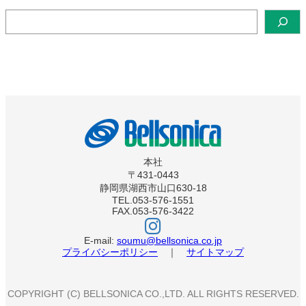
検
索
本社
〒431-0443
静岡県湖西市山口630-18
TEL.053-576-1551
FAX.053-576-3422
ベ
ル
ソ
E-mail:
soumu@bellsonica.co.jp
ニ
プライバシーポリシー
｜
サイトマップ
カ
イ
ン
ス
COPYRIGHT (C) BELLSONICA CO.,LTD. ALL RIGHTS RESERVED.
タ