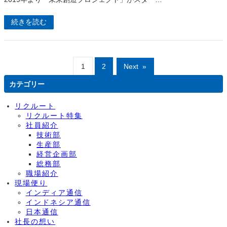
続きを読む
1
2
Next
»
カテゴリー
リクルート
リクルート特集
社員紹介
技術部
生産部
経営企画部
総務部
職場紹介
現場便り
インディア通信
インドネシア通信
日本通信
社長の想い