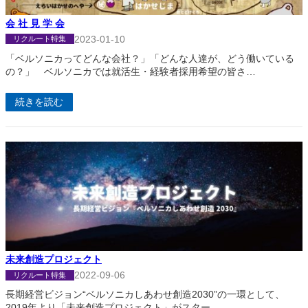
会 社 見 学 会
2023-01-10
リクルート特集
「ベルソニカってどんな会社？」「どんな人達が、どう働いている
の？」 ベルソニカでは就活生・経験者採用希望の皆さ…
続きを読む
未来創造プロジェクト
2022-09-06
リクルート特集
長期経営ビジョン“ベルソニカしあわせ創造2030”の一環として、
2019年より「未来創造プロジェクト」がスター…