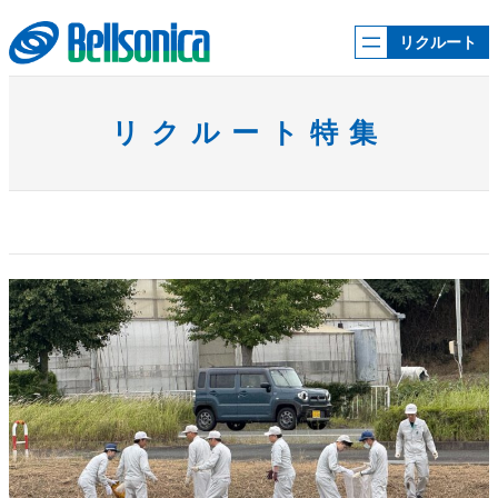
内
容
リクルート
を
ス
キ
ッ
リクルート特集
プ