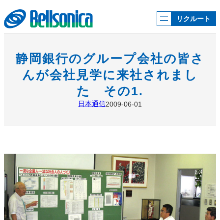
内
容
リクルート
を
ス
キ
ッ
静岡銀行のグループ会社の皆さ
プ
んが会社見学に来社されまし
た その1.
日本通信
2009-06-01